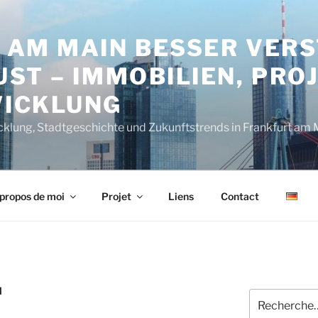
 AM MAIN BESSER VERS
ST – IMMOBILIEN, PRO
ICKLUNG
cklung, Stadtgeschichte und Zukunftstrends in Frankfurt am 
propos de moi
Projet
Liens
Contact
N
Recherche
pour