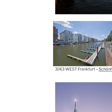
3|4|3 WEST Frankfurt –
Schönh