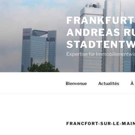
Aller
au
FRANKFURT
contenu
principal
ANDREAS RU
STADTENTW
Expertise für Immobilienentwi
Bienvenue
Actualités
À 
FRANCFORT-SUR-LE-MAI