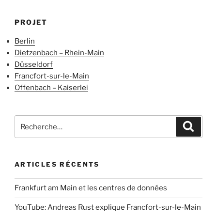
PROJET
Berlin
Dietzenbach – Rhein-Main
Düsseldorf
Francfort-sur-le-Main
Offenbach – Kaiserlei
Recherche
Recher
pour
:
ARTICLES RÉCENTS
Frankfurt am Main et les centres de données
YouTube: Andreas Rust explique Francfort-sur-le-Main