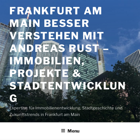
Aller
FRANKFURT AM
au
contenu
MAIN BESSER
principal
VERSTEHEN MIT
ANDREAS RUST –
IMMOBILIEN,
PROJEKTE &
STADTENTWICKLUN
G
Expertise für Immobilienentwicklung, Stadtgeschichte und
Zukunftstrends in Frankfurt am Main
Menu