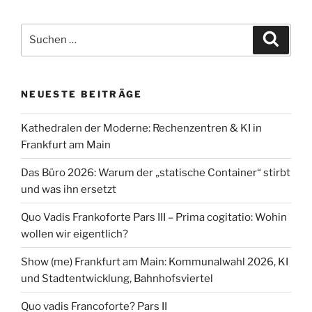
Main
und
Suchen
Suche
die
nach:
Rechenzentren“
NEUESTE BEITRÄGE
Kathedralen der Moderne: Rechenzentren & KI in
Frankfurt am Main
Das Büro 2026: Warum der „statische Container“ stirbt
und was ihn ersetzt
Quo Vadis Frankoforte Pars III – Prima cogitatio: Wohin
wollen wir eigentlich?
Show (me) Frankfurt am Main: Kommunalwahl 2026, KI
und Stadtentwicklung, Bahnhofsviertel
Quo vadis Francoforte? Pars II