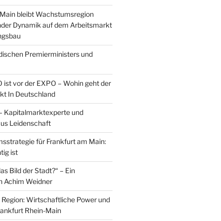
nMain bleibt Wachstumsregion
der Dynamik auf dem Arbeitsmarkt
ngsbau
ischen Premierministers und
ist vor der EXPO – Wohin geht der
kt In Deutschland
– Kapitalmarktexperte und
aus Leidenschaft
strategie für Frankfurt am Main:
ig ist
s Bild der Stadt?“ – Ein
on Achim Weidner
t Region: Wirtschaftliche Power und
Frankfurt Rhein-Main