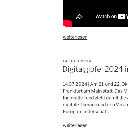
„Gespräch
weiterlesen
an
der
Gerbermühle
VERÖFFENTLICHT
14. JULI 2024
–
AM
Digitalgipfel 2024 
Andreas
Rust
14.07.2024 | Am 21. und 22. Okt
erklärt
Frankfurt am Main statt. Das Mo
Frankfurt“
Innovativ.“ und zieht damit di
digitale Themen und den Verans
Europameisterschaft.
„Digitalgipfel
weiterlesen