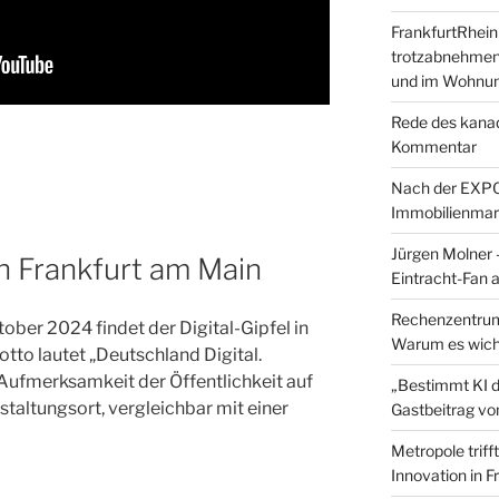
FrankfurtRhei
trotzabnehmen
und im Wohnu
Rede des kanad
Kommentar
Nach der EXPO 
Immobilienmar
Jürgen Molner 
in Frankfurt am Main
Eintracht-Fan 
Rechenzentrums
ober 2024 findet der Digital-Gipfel in
Warum es wicht
tto lautet „Deutschland Digital.
e Aufmerksamkeit der Öffentlichkeit auf
„Bestimmt KI da
taltungsort, vergleichbar mit einer
Gastbeitrag v
Metropole triff
Innovation in 