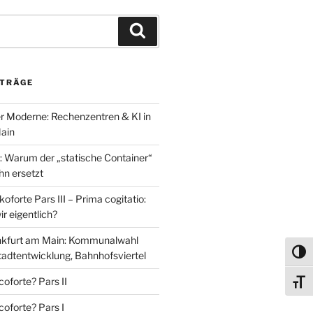
Suchen
ITRÄGE
r Moderne: Rechenzentren & KI in
ain
 Warum der „statische Container“
ihn ersetzt
oforte Pars III – Prima cogitatio:
r eigentlich?
nkfurt am Main: Kommunalwahl
Umsch
tadtentwicklung, Bahnhofsviertel
oforte? Pars II
Schri
coforte? Pars I