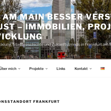
 AM MAIN BESSER VERS
ST – IMMOBILIEN, PRO
ICKLUNG
cklung, Stadtgeschichte und Zukunftstrends in Frankfurt am 
Über mich
Projekte
Links
Kontakt
ONSSTANDORT FRANKFURT