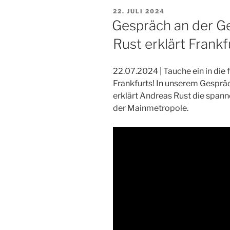
VERÖFFENTLICHT
22. JULI 2024
AM
Gespräch an der G
Rust erklärt Frankf
22.07.2024 | Tauche ein in die
Frankfurts! In unserem Gesprä
erklärt Andreas Rust die spa
der Mainmetropole.