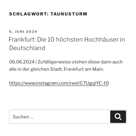
SCHLAGWORT:
TAUNUSTURM
VERÖFFENTLICHT
6. JUNI 2024
AM
Frankfurt: Die 10 höchsten Hochhäuser in
Deutschland
06.06.2024 | Zufälligerweise stehen diese dann auch
alle in der gleichen Stadt, Frankfurt am Main.
https://www.instagram.com/reel/C7UgqlYC-t0
Suchen
Suche
nach: