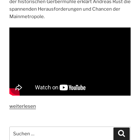
der historischen Gerbermühle erklärt Andreas Rust die
spannenden Herausforderungen und Chancen der
Mainmetropole.
„Gespräch
weiterlesen
an
der
Gerbermühle
Suchen
Suche
–
nach: