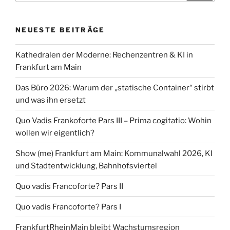
Andreas
Rust
NEUESTE BEITRÄGE
erklärt
Frankfurt“
Kathedralen der Moderne: Rechenzentren & KI in
Frankfurt am Main
Das Büro 2026: Warum der „statische Container“ stirbt
und was ihn ersetzt
Quo Vadis Frankoforte Pars III – Prima cogitatio: Wohin
wollen wir eigentlich?
Show (me) Frankfurt am Main: Kommunalwahl 2026, KI
und Stadtentwicklung, Bahnhofsviertel
Quo vadis Francoforte? Pars II
Quo vadis Francoforte? Pars I
FrankfurtRheinMain bleibt Wachstumsregion