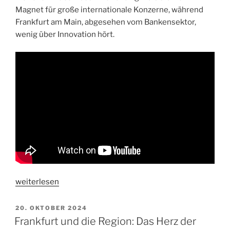
Magnet für große internationale Konzerne, während
Frankfurt am Main, abgesehen vom Bankensektor,
wenig über Innovation hört.
„Innovation
weiterlesen
in
Frankfurt
VERÖFFENTLICHT
20. OKTOBER 2024
AM
am
Frankfurt und die Region: Das Herz der