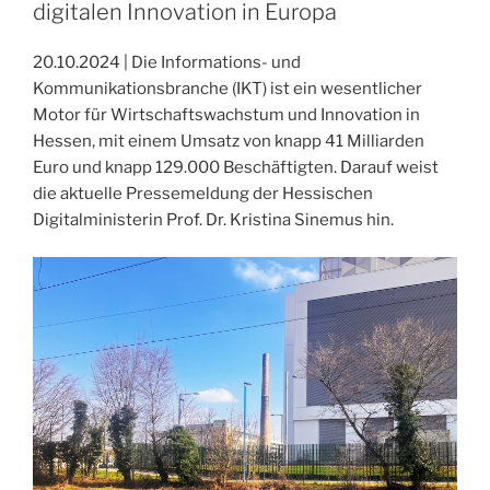
Main
digitalen Innovation in Europa
–
Wo
20.10.2024 | Die Informations- und
stehen
Kommunikationsbranche (IKT) ist ein wesentlicher
wir
Motor für Wirtschaftswachstum und Innovation in
im
Hessen, mit einem Umsatz von knapp 41 Milliarden
Wettbewerb
Euro und knapp 129.000 Beschäftigten. Darauf weist
der
die aktuelle Pressemeldung der Hessischen
Regionen?
Digitalministerin Prof. Dr. Kristina Sinemus hin.
Ein
Interview
mit
Andreas
Rust“