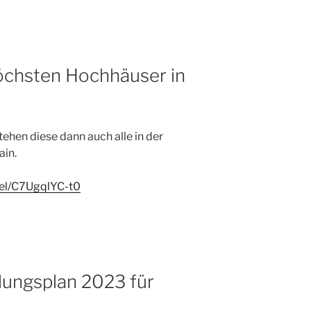
höchsten Hochhäuser in
ehen diese dann auch alle in der
ain.
eel/C7UgqlYC-t0
ungsplan 2023 für