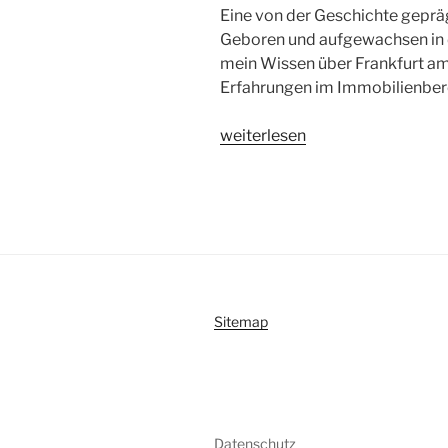
Eine von der Geschichte gepr
Geboren und aufgewachsen in d
mein Wissen über Frankfurt am
Erfahrungen im Immobilienbere
„Frankfurt
weiterlesen
am
Main
besser
verstehen
mit
Andreas
Rust“
Sitemap
Datenschutz