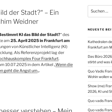
Suchen
ld der Stadt?“ – Ein
nach:
chim Weidner
NEUESTE BE
Bestimmt KI das Bild der Stadt?
“ des
te am
25. April 2025 in Frankfurt am
Kathedralen de
ngen von Künstlicher Intelligenz (KI)
Frankfurt am M
cklung. Als Referenzprojekt lag der
Das Büro 2026:
ochhauskomplex Four Frankfurt
.
stirbt und was 
m 10.07.2025 in dem Artikel „
Wenn die
en geht die Angst um
„.
Quo Vadis Frank
Wohin wollen wi
Show (me) Fra
2026, KI und S
Quo vadis Franc
besser verstehen – Mein
Quo vadis Fran