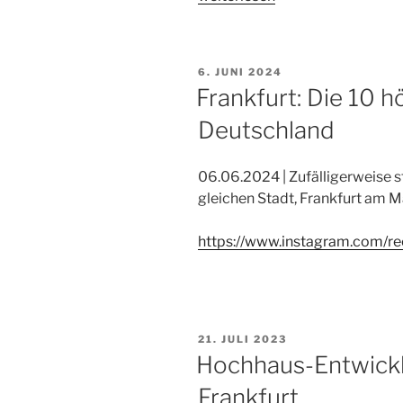
am
Main
besser
VERÖFFENTLICHT
6. JUNI 2024
verstehen
AM
Frankfurt: Die 10 
–
Deutschland
Mein
YouTube-
Kanal
06.06.2024 | Zufälligerweise st
als
gleichen Stadt, Frankfurt am M
Frankfurt-
Erklärer“
https://www.instagram.com/r
VERÖFFENTLICHT
21. JULI 2023
AM
Hochhaus-Entwickl
Frankfurt