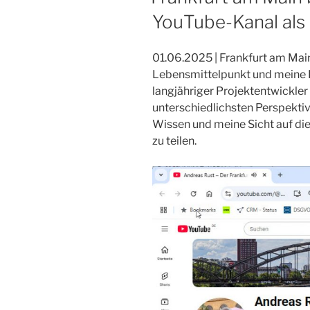
Stadt?“
YouTube-Kanal als 
–
Ein
Gastbeitrag
01.06.2025 | Frankfurt am Mai
von
Lebensmittelpunkt und meine Le
Achim
langjähriger Projektentwickler
Weidner“
unterschiedlichsten Perspektive
Wissen und meine Sicht auf die
zu teilen.