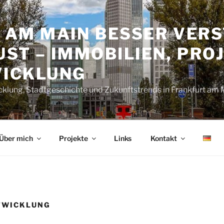
 AM MAIN BESSER VERS
ST – IMMOBILIEN, PRO
ICKLUNG
cklung, Stadtgeschichte und Zukunftstrends in Frankfurt am 
Über mich
Projekte
Links
Kontakt
TWICKLUNG