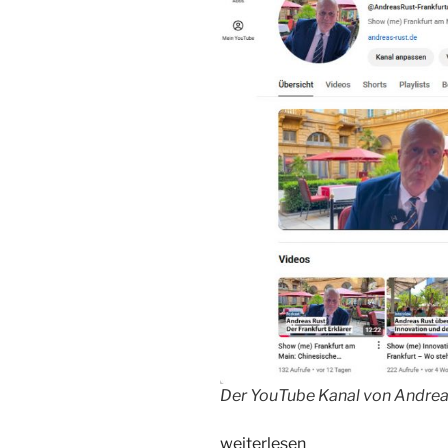
Der YouTube Kanal von Andreas
„Frankfurt
weiterlesen