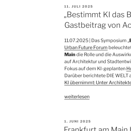
VERÖFFENTLICHT
11. JULI 2025
AM
„Bestimmt KI das Bi
Gastbeitrag von A
11.07.2025 | Das Symposium „
Urban Future Forum
beleuchte
Main
die Rolle und die Auswirku
auf Architektur und Stadtentwi
Fokus auf dem KI-geplanten
H
Darüber berichtete DIE WELT a
KI übernimmt: Unter Architekt
„„Bestimmt
weiterlesen
KI
das
Bild
VERÖFFENTLICHT
1. JUNI 2025
der
AM
Frankfurt am Main 