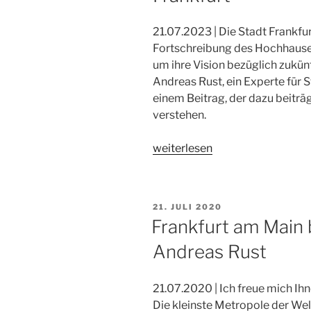
21.07.2023 | Die Stadt Frankfu
Fortschreibung des Hochhause
um ihre Vision bezüglich zukü
Andreas Rust, ein Experte für S
einem Beitrag, der dazu beiträ
verstehen.
„Hochhaus-
weiterlesen
Entwicklungsplan
2023
für
VERÖFFENTLICHT
21. JULI 2020
Frankfurt“
AM
Frankfurt am Main 
Andreas Rust
21.07.2020 | Ich freue mich Ih
Die kleinste Metropole der Welt