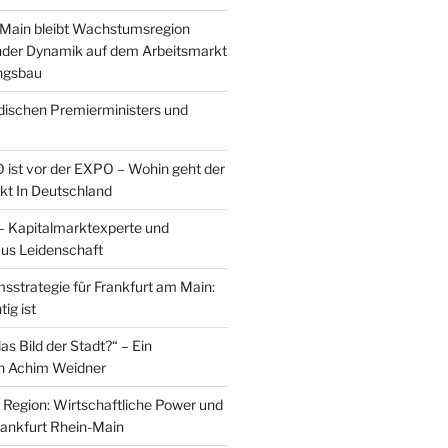
nMain bleibt Wachstumsregion
der Dynamik auf dem Arbeitsmarkt
ngsbau
ischen Premierministers und
ist vor der EXPO – Wohin geht der
kt In Deutschland
– Kapitalmarktexperte und
aus Leidenschaft
strategie für Frankfurt am Main:
ig ist
s Bild der Stadt?“ – Ein
on Achim Weidner
t Region: Wirtschaftliche Power und
Frankfurt Rhein-Main