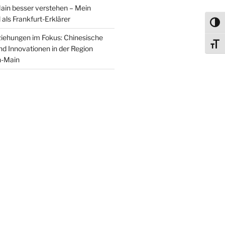
ain besser verstehen – Mein
als Frankfurt-Erklärer
Umsch
iehungen im Fokus: Chinesische
Schri
nd Innovationen in der Region
n-Main