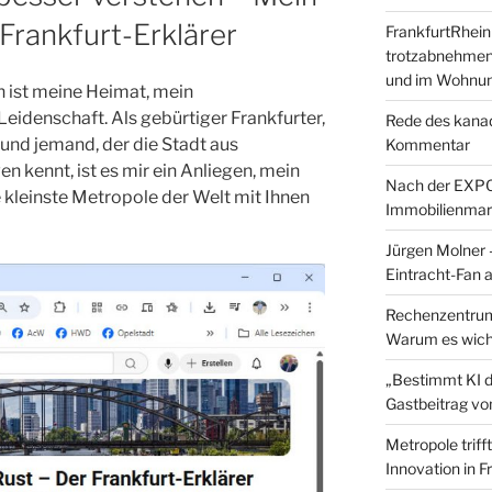
Frankfurt-Erklärer
FrankfurtRhei
trotzabnehmen
und im Wohnu
n ist meine Heimat, mein
idenschaft. Als gebürtiger Frankfurter,
Rede des kanad
 und jemand, der die Stadt aus
Kommentar
n kennt, ist es mir ein Anliegen, mein
Nach der EXPO 
 kleinste Metropole der Welt mit Ihnen
Immobilienmar
Jürgen Molner 
Eintracht-Fan 
Rechenzentrums
Warum es wicht
„Bestimmt KI da
Gastbeitrag v
Metropole triff
Innovation in 