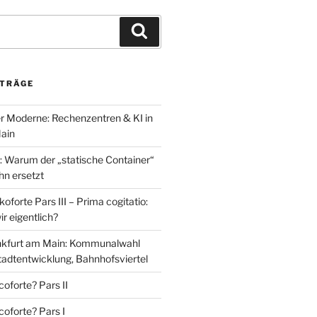
Suchen
ITRÄGE
r Moderne: Rechenzentren & KI in
ain
 Warum der „statische Container“
ihn ersetzt
oforte Pars III – Prima cogitatio:
r eigentlich?
nkfurt am Main: Kommunalwahl
tadtentwicklung, Bahnhofsviertel
oforte? Pars II
coforte? Pars I