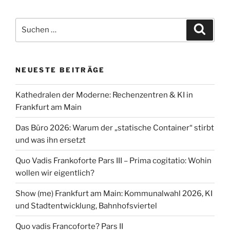
2023
für
Suchen
Suche
Frankfurt“
nach:
NEUESTE BEITRÄGE
Kathedralen der Moderne: Rechenzentren & KI in
Frankfurt am Main
Das Büro 2026: Warum der „statische Container“ stirbt
und was ihn ersetzt
Quo Vadis Frankoforte Pars III – Prima cogitatio: Wohin
wollen wir eigentlich?
Show (me) Frankfurt am Main: Kommunalwahl 2026, KI
und Stadtentwicklung, Bahnhofsviertel
Quo vadis Francoforte? Pars II